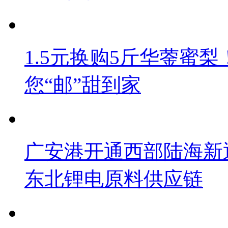
1.5元换购5斤华蓥蜜梨
您“邮”甜到家
广安港开通西部陆海新
东北锂电原料供应链