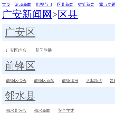
首页
滚动新闻
电视节目
区县新闻
财经新闻
重点专
广安新闻网
>
区县
广安区
广安区综合
新闻联播
前锋区
前锋区综合
前锋区新闻
前锋播报
举案释法
发
邻水县
邻水县综合
邻水新闻
安全在线