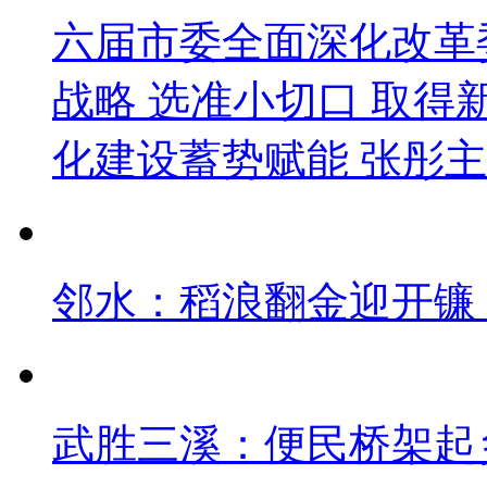
六届市委全面深化改革
战略 选准小切口 取得
化建设蓄势赋能 张彤主
邻水：稻浪翻金迎开镰 
武胜三溪：便民桥架起