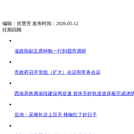
编辑：肖慧芳 发布时间：2026-05-12
往期回顾
省政协副主席钟勉一行到我市调研
市政府召开党组（扩大）会议和常务会议
西渝高铁康渝段建设再提速 首块无砟轨道道床板完成浇
岳池：采摘长达上百天 辣椒红了好日子