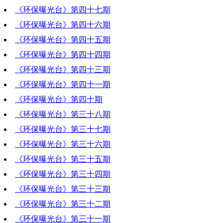
《环保曝光台》第四十七期
《环保曝光台》第四十六期
《环保曝光台》第四十五期
《环保曝光台》第四十四期
《环保曝光台》第四十三期
《环保曝光台》第四十一期
《环保曝光台》第四十期
《环保曝光台》第三十八期
《环保曝光台》第三十七期
《环保曝光台》第三十六期
《环保曝光台》第三十五期
《环保曝光台》第三十四期
《环保曝光台》第三十三期
《环保曝光台》第三十二期
《环保曝光台》第三十一期