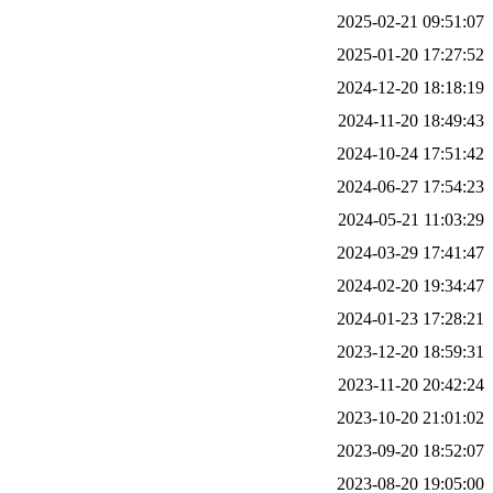
2025-02-21 09:51:07
2025-01-20 17:27:52
2024-12-20 18:18:19
2024-11-20 18:49:43
2024-10-24 17:51:42
2024-06-27 17:54:23
2024-05-21 11:03:29
2024-03-29 17:41:47
2024-02-20 19:34:47
2024-01-23 17:28:21
2023-12-20 18:59:31
2023-11-20 20:42:24
2023-10-20 21:01:02
2023-09-20 18:52:07
2023-08-20 19:05:00