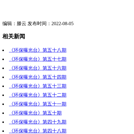
编辑：滕云 发布时间：2022-08-05
相关新闻
《环保曝光台》第五十八期
《环保曝光台》第五十七期
《环保曝光台》第五十六期
《环保曝光台》第五十四期
《环保曝光台》第五十三期
《环保曝光台》第五十二期
《环保曝光台》第五十一期
《环保曝光台》第五十期
《环保曝光台》第四十九期
《环保曝光台》第四十八期