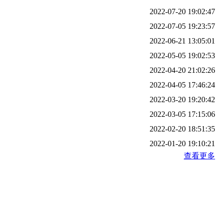
2022-07-20 19:02:47
2022-07-05 19:23:57
2022-06-21 13:05:01
2022-05-05 19:02:53
2022-04-20 21:02:26
2022-04-05 17:46:24
2022-03-20 19:20:42
2022-03-05 17:15:06
2022-02-20 18:51:35
2022-01-20 19:10:21
查看更多