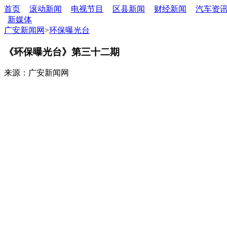
首页
滚动新闻
电视节目
区县新闻
财经新闻
汽车资
新媒体
广安新闻网
>
环保曝光台
《环保曝光台》第三十二期
来源：广安新闻网