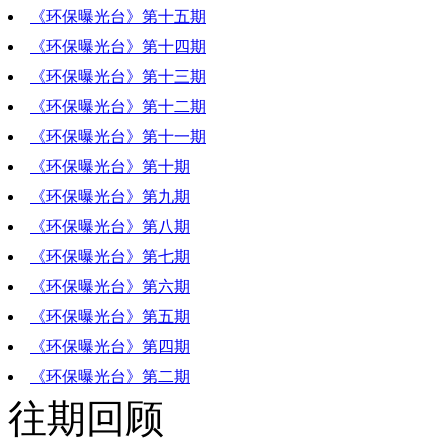
《环保曝光台》第十五期
《环保曝光台》第十四期
《环保曝光台》第十三期
《环保曝光台》第十二期
《环保曝光台》第十一期
《环保曝光台》第十期
《环保曝光台》第九期
《环保曝光台》第八期
《环保曝光台》第七期
《环保曝光台》第六期
《环保曝光台》第五期
《环保曝光台》第四期
《环保曝光台》第二期
往期回顾