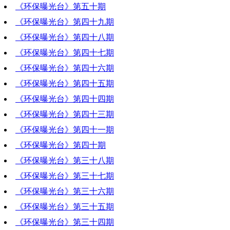
《环保曝光台》第五十期
《环保曝光台》第四十九期
《环保曝光台》第四十八期
《环保曝光台》第四十七期
《环保曝光台》第四十六期
《环保曝光台》第四十五期
《环保曝光台》第四十四期
《环保曝光台》第四十三期
《环保曝光台》第四十一期
《环保曝光台》第四十期
《环保曝光台》第三十八期
《环保曝光台》第三十七期
《环保曝光台》第三十六期
《环保曝光台》第三十五期
《环保曝光台》第三十四期