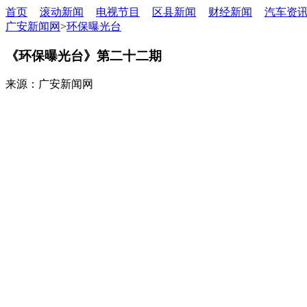
首页
滚动新闻
电视节目
区县新闻
财经新闻
汽车资
广安新闻网
>
环保曝光台
《环保曝光台》第二十二期
来源：广安新闻网