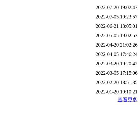
2022-07-20 19:02:47
2022-07-05 19:23:57
2022-06-21 13:05:01
2022-05-05 19:02:53
2022-04-20 21:02:26
2022-04-05 17:46:24
2022-03-20 19:20:42
2022-03-05 17:15:06
2022-02-20 18:51:35
2022-01-20 19:10:21
查看更多