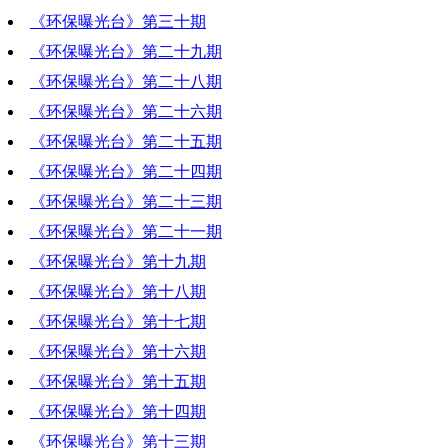
《环保曝光台》第三十期
《环保曝光台》第二十九期
《环保曝光台》第二十八期
《环保曝光台》第二十六期
《环保曝光台》第二十五期
《环保曝光台》第二十四期
《环保曝光台》第二十三期
《环保曝光台》第二十一期
《环保曝光台》第十九期
《环保曝光台》第十八期
《环保曝光台》第十七期
《环保曝光台》第十六期
《环保曝光台》第十五期
《环保曝光台》第十四期
《环保曝光台》第十三期