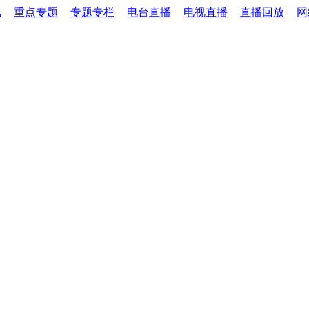
讯
重点专题
专题专栏
电台直播
电视直播
直播回放
网