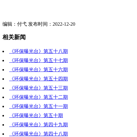
编辑：付弋 发布时间：2022-12-20
相关新闻
《环保曝光台》第五十八期
《环保曝光台》第五十七期
《环保曝光台》第五十六期
《环保曝光台》第五十四期
《环保曝光台》第五十三期
《环保曝光台》第五十二期
《环保曝光台》第五十一期
《环保曝光台》第五十期
《环保曝光台》第四十九期
《环保曝光台》第四十八期