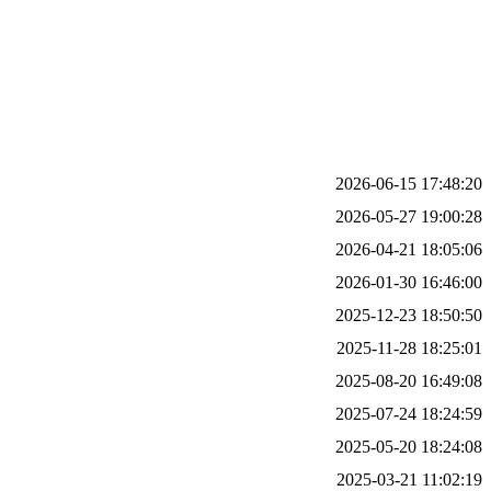
2026-06-15 17:48:20
2026-05-27 19:00:28
2026-04-21 18:05:06
2026-01-30 16:46:00
2025-12-23 18:50:50
2025-11-28 18:25:01
2025-08-20 16:49:08
2025-07-24 18:24:59
2025-05-20 18:24:08
2025-03-21 11:02:19