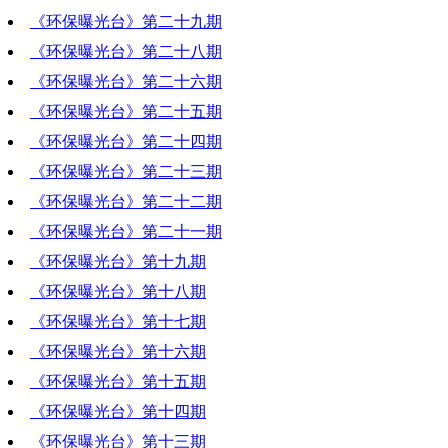
《环保曝光台》第二十九期
《环保曝光台》第二十八期
《环保曝光台》第二十六期
《环保曝光台》第二十五期
《环保曝光台》第二十四期
《环保曝光台》第二十三期
《环保曝光台》第二十二期
《环保曝光台》第二十一期
《环保曝光台》第十九期
《环保曝光台》第十八期
《环保曝光台》第十七期
《环保曝光台》第十六期
《环保曝光台》第十五期
《环保曝光台》第十四期
《环保曝光台》第十三期