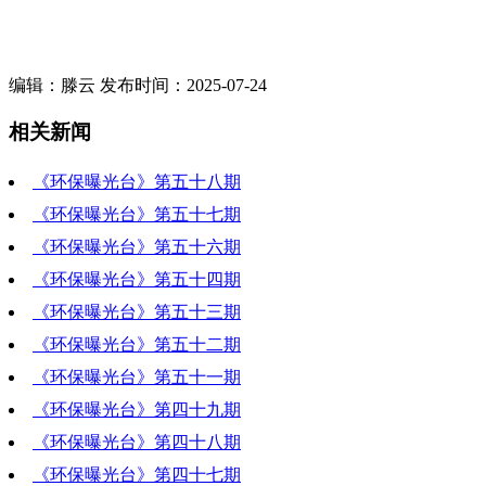
编辑：滕云 发布时间：2025-07-24
相关新闻
《环保曝光台》第五十八期
《环保曝光台》第五十七期
《环保曝光台》第五十六期
《环保曝光台》第五十四期
《环保曝光台》第五十三期
《环保曝光台》第五十二期
《环保曝光台》第五十一期
《环保曝光台》第四十九期
《环保曝光台》第四十八期
《环保曝光台》第四十七期