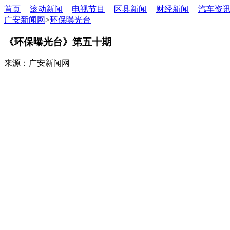
首页
滚动新闻
电视节目
区县新闻
财经新闻
汽车资
广安新闻网
>
环保曝光台
《环保曝光台》第五十期
来源：广安新闻网