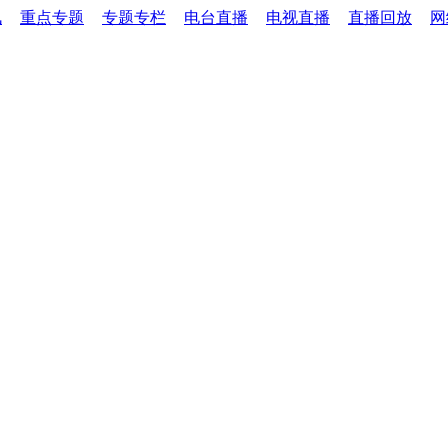
讯
重点专题
专题专栏
电台直播
电视直播
直播回放
网