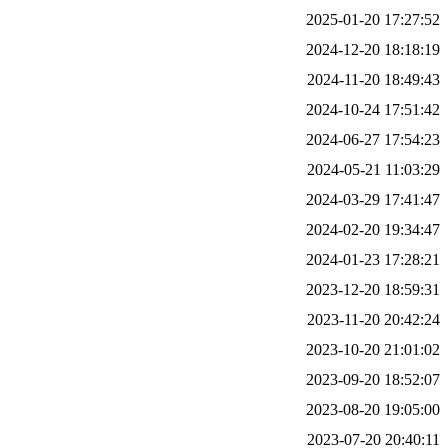
2025-01-20 17:27:52
2024-12-20 18:18:19
2024-11-20 18:49:43
2024-10-24 17:51:42
2024-06-27 17:54:23
2024-05-21 11:03:29
2024-03-29 17:41:47
2024-02-20 19:34:47
2024-01-23 17:28:21
2023-12-20 18:59:31
2023-11-20 20:42:24
2023-10-20 21:01:02
2023-09-20 18:52:07
2023-08-20 19:05:00
2023-07-20 20:40:11