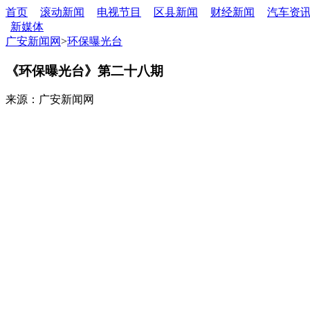
首页
滚动新闻
电视节目
区县新闻
财经新闻
汽车资
新媒体
广安新闻网
>
环保曝光台
《环保曝光台》第二十八期
来源：广安新闻网