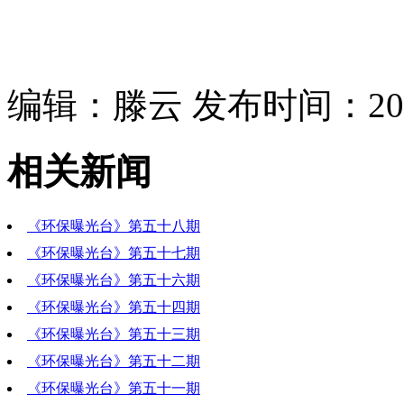
编辑：滕云 发布时间：2023
相关新闻
《环保曝光台》第五十八期
《环保曝光台》第五十七期
《环保曝光台》第五十六期
《环保曝光台》第五十四期
《环保曝光台》第五十三期
《环保曝光台》第五十二期
《环保曝光台》第五十一期