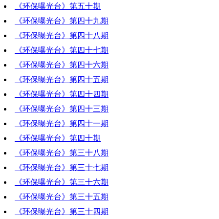
《环保曝光台》第五十期
《环保曝光台》第四十九期
《环保曝光台》第四十八期
《环保曝光台》第四十七期
《环保曝光台》第四十六期
《环保曝光台》第四十五期
《环保曝光台》第四十四期
《环保曝光台》第四十三期
《环保曝光台》第四十一期
《环保曝光台》第四十期
《环保曝光台》第三十八期
《环保曝光台》第三十七期
《环保曝光台》第三十六期
《环保曝光台》第三十五期
《环保曝光台》第三十四期