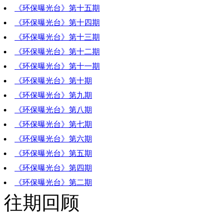
《环保曝光台》第十五期
《环保曝光台》第十四期
《环保曝光台》第十三期
《环保曝光台》第十二期
《环保曝光台》第十一期
《环保曝光台》第十期
《环保曝光台》第九期
《环保曝光台》第八期
《环保曝光台》第七期
《环保曝光台》第六期
《环保曝光台》第五期
《环保曝光台》第四期
《环保曝光台》第二期
往期回顾