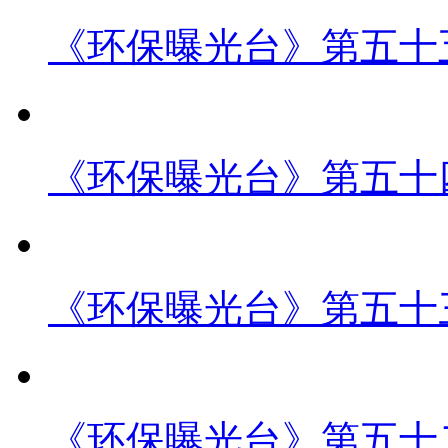
《环保曝光台》第五十
《环保曝光台》第五十
《环保曝光台》第五十
《环保曝光台》第五十