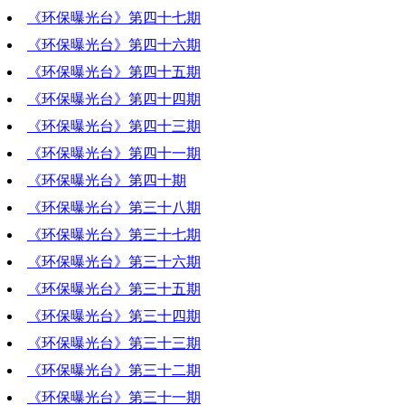
《环保曝光台》第四十七期
《环保曝光台》第四十六期
《环保曝光台》第四十五期
《环保曝光台》第四十四期
《环保曝光台》第四十三期
《环保曝光台》第四十一期
《环保曝光台》第四十期
《环保曝光台》第三十八期
《环保曝光台》第三十七期
《环保曝光台》第三十六期
《环保曝光台》第三十五期
《环保曝光台》第三十四期
《环保曝光台》第三十三期
《环保曝光台》第三十二期
《环保曝光台》第三十一期