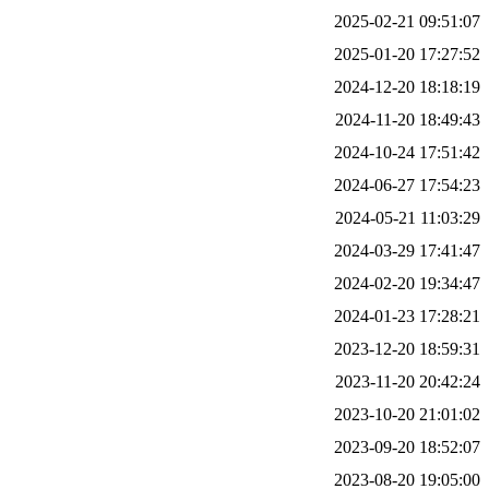
2025-02-21 09:51:07
2025-01-20 17:27:52
2024-12-20 18:18:19
2024-11-20 18:49:43
2024-10-24 17:51:42
2024-06-27 17:54:23
2024-05-21 11:03:29
2024-03-29 17:41:47
2024-02-20 19:34:47
2024-01-23 17:28:21
2023-12-20 18:59:31
2023-11-20 20:42:24
2023-10-20 21:01:02
2023-09-20 18:52:07
2023-08-20 19:05:00