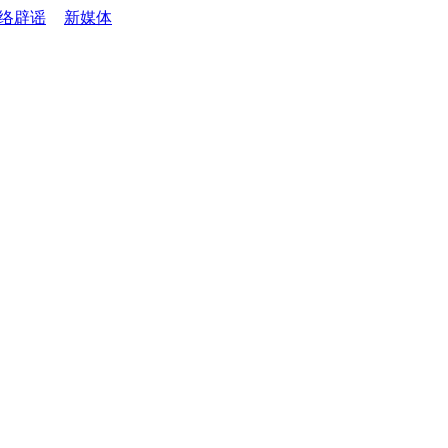
络辟谣
新媒体