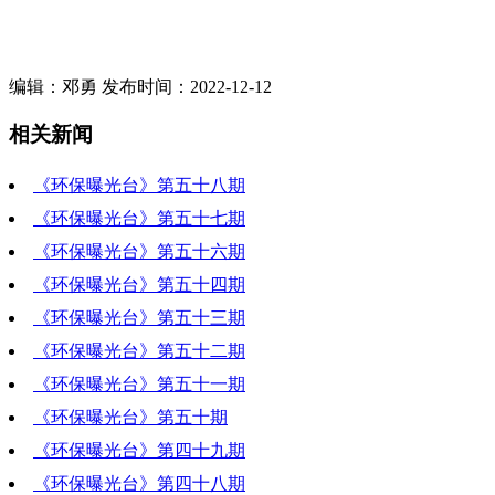
编辑：邓勇 发布时间：2022-12-12
相关新闻
《环保曝光台》第五十八期
《环保曝光台》第五十七期
《环保曝光台》第五十六期
《环保曝光台》第五十四期
《环保曝光台》第五十三期
《环保曝光台》第五十二期
《环保曝光台》第五十一期
《环保曝光台》第五十期
《环保曝光台》第四十九期
《环保曝光台》第四十八期